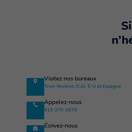
S
n’h
Visitez nos bureaux
Trois-Rivières (CA), É-U et Espagne
Appelez-nous
819 370-2875
Écrivez-nous