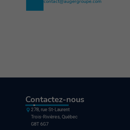
contact@augergroupe.com
Contactez-nous
278, rue St-Laurent
Trois-Rivières
,
Québec
G8T 6G7