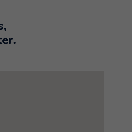
s,
er.